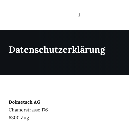
Zum
Inhalt
Toggle
springen
Navigation
Home
Datenschutzerklärung
Services
Über uns
Filialen
Sortiment & Brands
Dolmetsch AG
Kontakt
Chamerstrasse 176
6300 Zug